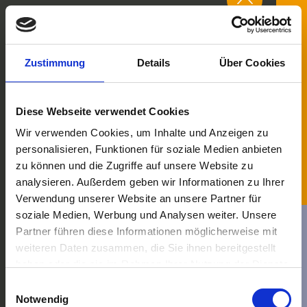
Zum
Inhalt
springen
Zustimmung
Details
Über Cookies
Diese Webseite verwendet Cookies
Wir verwenden Cookies, um Inhalte und Anzeigen zu
personalisieren, Funktionen für soziale Medien anbieten
zu können und die Zugriffe auf unsere Website zu
analysieren. Außerdem geben wir Informationen zu Ihrer
Verwendung unserer Website an unsere Partner für
ADRESSE
soziale Medien, Werbung und Analysen weiter. Unsere
ST
S & P Bauhandwerk GmbH
Partner führen diese Informationen möglicherweise mit
Kirchengraben 6/8
weiteren Daten zusammen, die Sie ihnen bereitgestellt
LE
72458 Albstadt-Ebingen
haben oder die sie im Rahmen Ihrer Nutzung der Dienste
U
gesammelt haben.
Einwilligungsauswahl
KA
Notwendig
KONTAKT